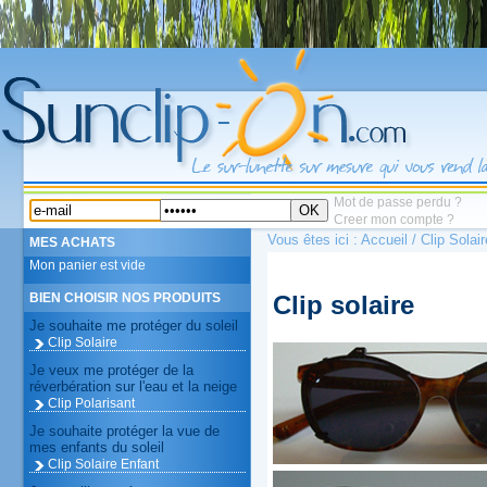
Mot de passe perdu ?
OK
Creer mon compte ?
Vous êtes ici :
Accueil
/ Clip Solair
MES ACHATS
Mon panier est vide
Clip solaire
BIEN CHOISIR NOS PRODUITS
Je souhaite me protéger du soleil
Clip Solaire
Je veux me protéger de la
réverbération sur l'eau et la neige
Clip Polarisant
Je souhaite protéger la vue de
mes enfants du soleil
Clip Solaire Enfant