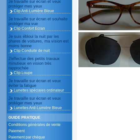
Je travaille sur écran et veux
protéger mes yeux
Clip Anti-Lumière Bleue
Je travaille sur écran et souhaite
protéger ma vue
Clip Confort Ecran
Je suis ébloui la nuit par les
phares de voitures, ma vision est
moins bonne
Clip Conduite de nuit
J'effectue des petits travaux
minutieux en vision très
rapprochée
Clip Loupe
Je travaille sur écran et veux
éviter la fatigue
Lunettes spéciales ordinateur
Je travaille sur écran et veux
protéger mes yeux
Lunettes Anti-Lumière Bleue
GUIDE PRATIQUE
Conditions générales de vente
Paiement
Paiement par chèque