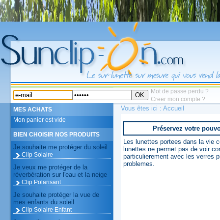
Mot de passe perdu ?
OK
Creer mon compte ?
Vous êtes ici :
Accueil
MES ACHATS
Mon panier est vide
Préservez votre pouvo
BIEN CHOISIR NOS PRODUITS
Les lunettes portees dans la vie c
Je souhaite me protéger du soleil
lunettes ne permet pas de voir con
Clip Solaire
particulierement avec les verres p
problemes.
Je veux me protéger de la
réverbération sur l'eau et la neige
Clip Polarisant
Je souhaite protéger la vue de
mes enfants du soleil
Clip Solaire Enfant