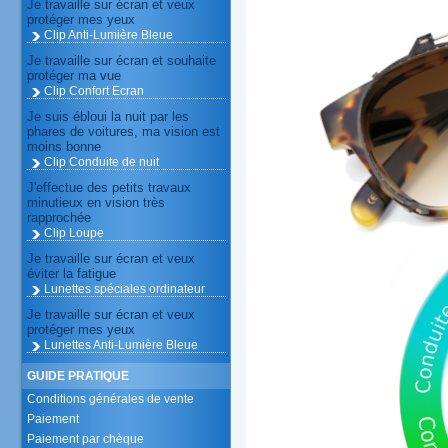
Je travaille sur écran et veux
protéger mes yeux
Clip Anti-Lumière Bleue
Je travaille sur écran et souhaite
protéger ma vue
Clip Confort Ecran
Je suis ébloui la nuit par les
phares de voitures, ma vision est
moins bonne
Clip Conduite de nuit
J'effectue des petits travaux
minutieux en vision très
rapprochée
Clip Loupe
Je travaille sur écran et veux
éviter la fatigue
Lunettes spéciales ordinateur
Je travaille sur écran et veux
protéger mes yeux
Lunettes Anti-Lumière Bleue
GUIDE PRATIQUE
Conditions générales de vente
Paiement
Paiement par chèque